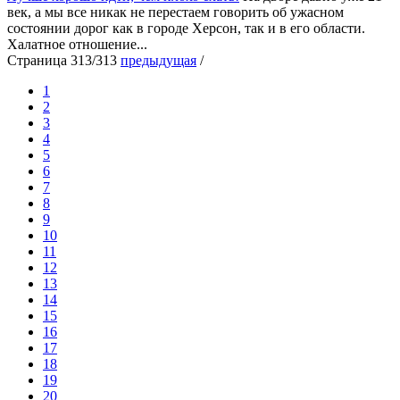
век, а мы все никак не перестаем говорить об ужасном
состоянии дорог как в городе Херсон, так и в его области.
Халатное отношение...
Страница 313/313
предыдущая
/
1
2
3
4
5
6
7
8
9
10
11
12
13
14
15
16
17
18
19
20