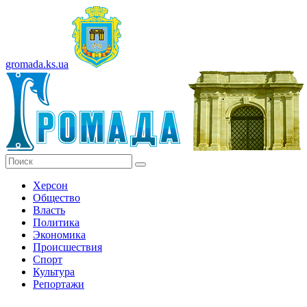
gromada.ks.ua
Херсон
Общество
Власть
Политика
Экономика
Происшествия
Спорт
Культура
Репортажи