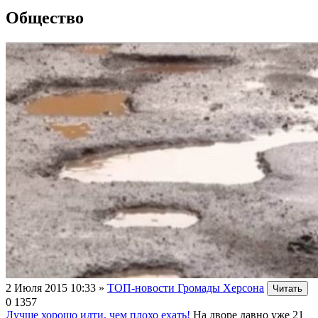
Общество
2 Июля 2015 10:33
»
ТОП-новости Громады Херсона
Читать
0
1357
Лучше хорошо идти, чем плохо ехать!
На дворе давно уже 21