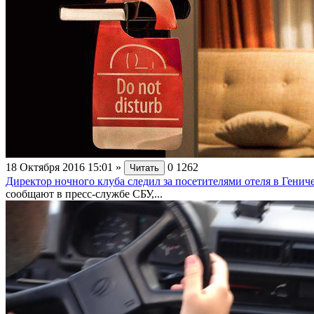
18 Октября 2016 15:01
»
0
1262
Читать
Директор ночного клуба следил за посетителями отеля в Генич
сообщают в пресс-службе СБУ,...