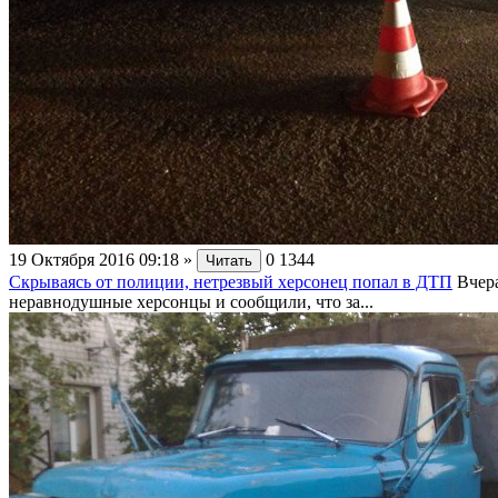
19 Октября 2016 09:18
»
0
1344
Читать
Скрываясь от полиции, нетрезвый херсонец попал в ДТП
Вчер
неравнодушные херсонцы и сообщили, что за...