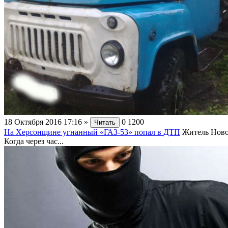
18 Октября 2016 17:16
»
0
1200
Читать
На Херсонщине угнанный «ГАЗ-53» попал в ДТП
Житель Ново
Когда через час...