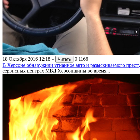
18 Октября 2016 12:18
»
0
1166
Читать
В Херсоне обнаружили угнанное авто и разыскиваемого прест
сервисных центрах МВД Херсонщины во время...