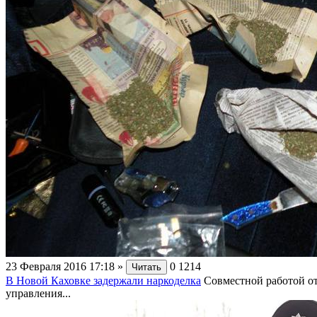
23 Февраля 2016 17:18
»
0
1214
Читать
В Новой Каховке задержали наркоделка
Совместной работой от
управления...