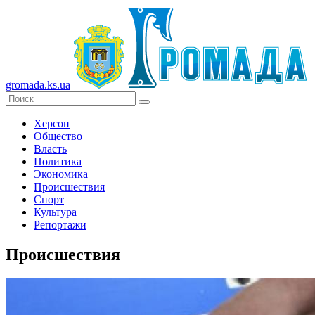
gromada.ks.ua
Херсон
Общество
Власть
Политика
Экономика
Происшествия
Спорт
Культура
Репортажи
Происшествия