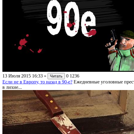
13 Июля 2015 16:33
»
0
1236
Читать
Если не в Европу, то назад в 90-е?
Ежедневные уголовные прест
в лихие...