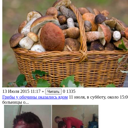
13 Июля 2015 11:17
»
0
1335
Читать
Грибы у обочины оказались ядом
11 июля, в субботу, около 1
больницы о...