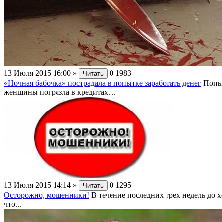
13 Июля 2015 16:00
»
0
1983
Читать
«Ночная бабочка» пострадала в попытке заработать денег
Попыт
женщины погрязла в кредитах....
13 Июля 2015 14:14
»
0
1295
Читать
Осторожно, мошенники!
В течение последних трех недель до
что...