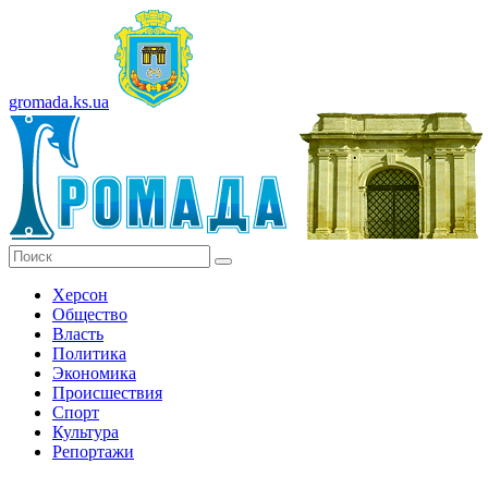
gromada.ks.ua
Херсон
Общество
Власть
Политика
Экономика
Происшествия
Спорт
Культура
Репортажи