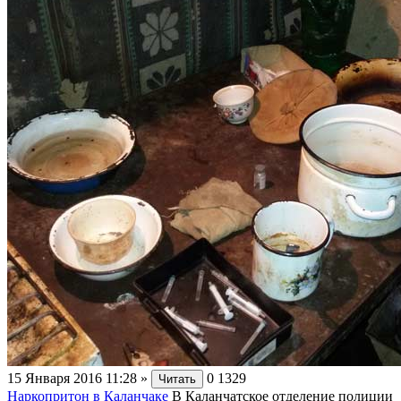
15 Января 2016 11:28
»
0
1329
Читать
Наркопритон в Каланчаке
В Каланчатское отделение полиции