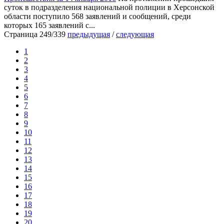
суток в подразделения национальной полиции в Херсонской
области поступило 568 заявлений и сообщений, среди
которых 165 заявлений с...
Страница 249/339
предыдущая
/
следующая
1
2
3
4
5
6
7
8
9
10
11
12
13
14
15
16
17
18
19
20