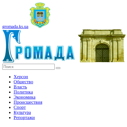
gromada.ks.ua
Херсон
Общество
Власть
Политика
Экономика
Происшествия
Спорт
Культура
Репортажи