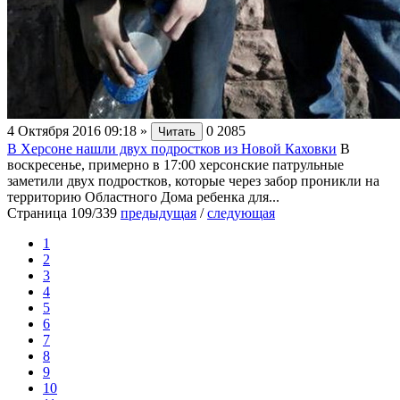
4 Октября 2016 09:18
»
0
2085
Читать
В Херсоне нашли двух подростков из Новой Каховки
В
воскресенье, примерно в 17:00 херсонские патрульные
заметили двух подростков, которые через забор проникли на
территорию Областного Дома ребенка для...
Страница 109/339
предыдущая
/
следующая
1
2
3
4
5
6
7
8
9
10