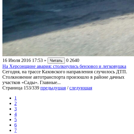
16 Июля 2016 17:53
»
0
2640
Читать
На Херсонщине авария: столкнулись бензовоз и легковушка
Сегодня, на трассе Каховского направления случилось ДТП.
Столкновение автотранспорта произошло в районе дачных
участков «Сады». Главные...
Страница 153/339
предыдущая
/
следующая
1
2
3
4
5
6
7