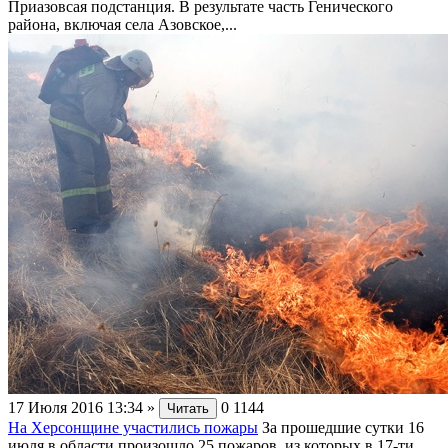
Приазовсая подстанция. В результате часть Генического
района, включая села Азовское,...
17 Июля 2016 13:34
»
0
1144
Читать
На Херсонщине участились пожары
За прошедшие сутки 16
июля в области произошло 25 пожаров, из которых в 17-ти