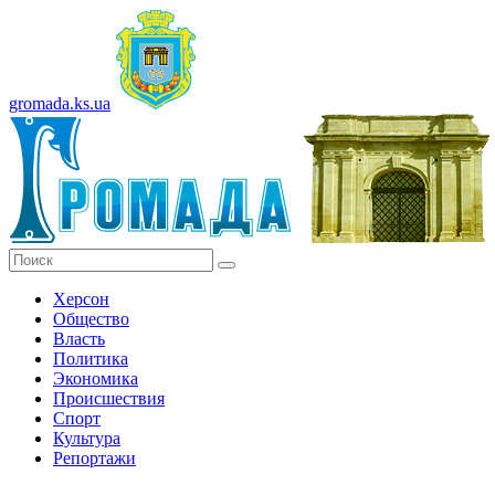
gromada.ks.ua
Херсон
Общество
Власть
Политика
Экономика
Происшествия
Спорт
Культура
Репортажи