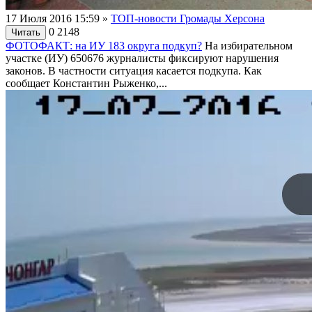
17 Июля 2016 15:59
»
ТОП-новости Громады Херсона
0
2148
Читать
ФОТОФАКТ: на ИУ 183 округа подкуп?
На избирательном
участке (ИУ) 650676 журналисты фиксируют нарушения
законов. В частности ситуация касается подкупа. Как
сообщает Константин Рыженко,...