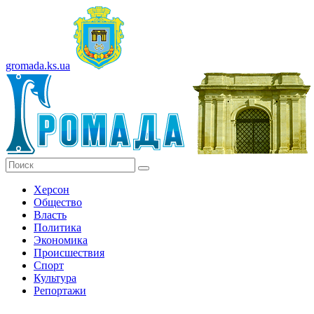
gromada.ks.ua
Херсон
Общество
Власть
Политика
Экономика
Происшествия
Спорт
Культура
Репортажи