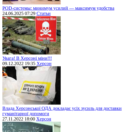
POD-системы: минимум усилий — максимум удобства
24.06.2025 07:29
Статьи
Увага! В Херсоні міни!!!
09.12.2022 19:35
Херсон
Влада Херсонської ОДА докладає усіх зусиль для доставки
гуманітарної допомоги
27.11.2022 18:00
Херсон