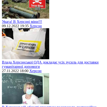
Увага! В Херсоні міни!!!
09.12.2022 19:35
Херсон
Влада Херсонської ОДА докладає усіх зусиль для доставки
гуманітарної допомоги
27.11.2022 18:00
Херсон