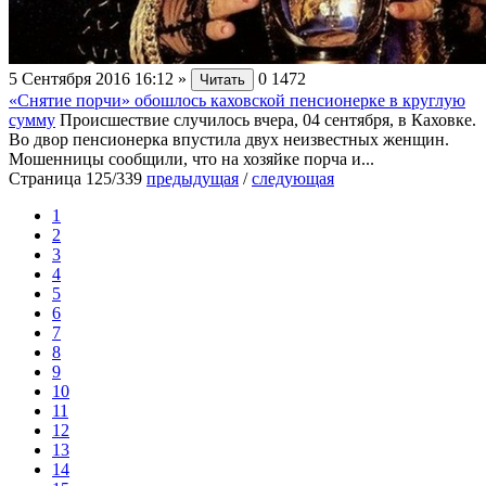
5 Сентября 2016 16:12
»
0
1472
Читать
«Снятие порчи» обошлось каховской пенсионерке в круглую
сумму
Происшествие случилось вчера, 04 сентября, в Каховке.
Во двор пенсионерка впустила двух неизвестных женщин.
Мошенницы сообщили, что на хозяйке порча и...
Страница 125/339
предыдущая
/
следующая
1
2
3
4
5
6
7
8
9
10
11
12
13
14