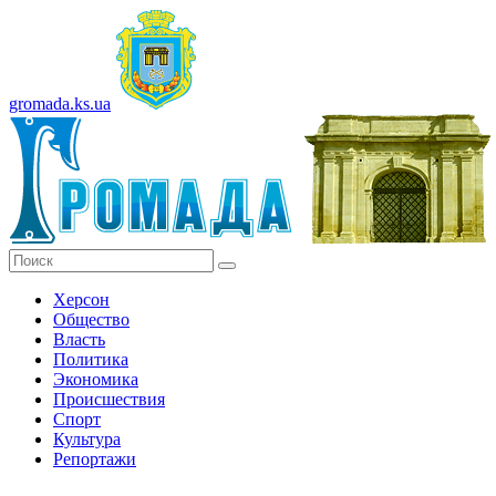
gromada.ks.ua
Херсон
Общество
Власть
Политика
Экономика
Происшествия
Спорт
Культура
Репортажи