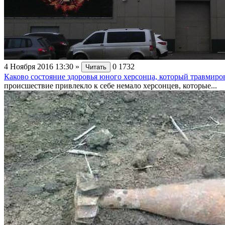
4 Ноября 2016 13:30
»
0
1732
Читать
Каково состояние здоровья юного херсонца, который травмиро
происшествие привлекло к себе немало херсонцев, которые...