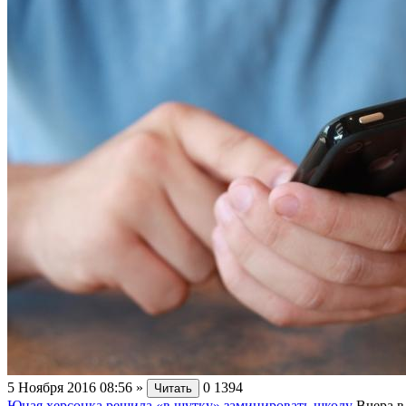
5 Ноября 2016 08:56
»
0
1394
Читать
Юная херсонка решила «в шутку» заминировать школу
Вчера в