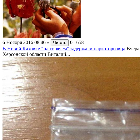
6 Ноября 2016 08:46
»
0
1658
Читать
В Новой Каховке "на горячем" задержали наркоторговца
Вчера
Херсонской области Виталий...