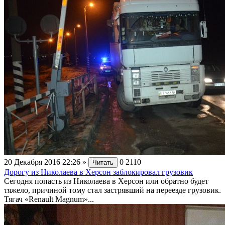
20 Декабря 2016 22:26
»
0
2110
Читать
Дорогу из Николаева в Херсон заблокировал грузовик
Сегодня попасть из Николаева в Херсон или обратно будет
тяжело, причиной тому стал застрявший на переезде грузовик.
Тягач «Renault Magnum»...