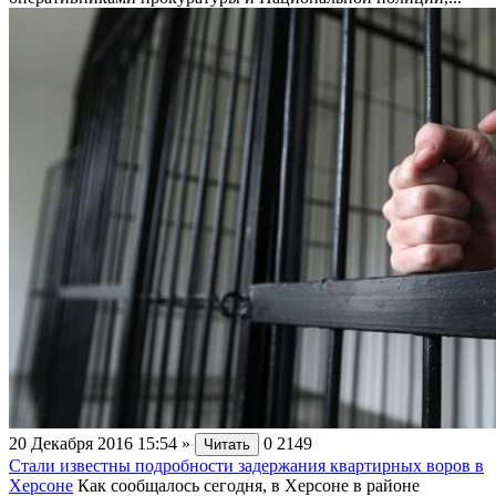
20 Декабря 2016 15:54
»
0
2149
Читать
Стали известны подробности задержания квартирных воров в
Херсоне
Как сообщалось сегодня, в Херсоне в районе