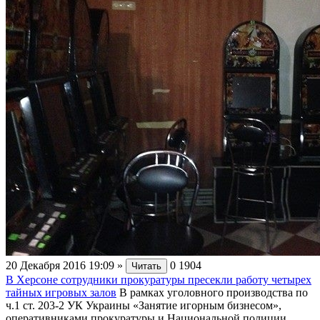
20 Декабря 2016 19:09
»
0
1904
Читать
В Херсоне сотрудники прокуратуры пресекли работу четырех
тайных игровых залов
В рамках уголовного производства по
ч.1 ст. 203-2 УК Украины «Занятие игорным бизнесом»,
оперативниками прокуратуры и Национальной полиции,...