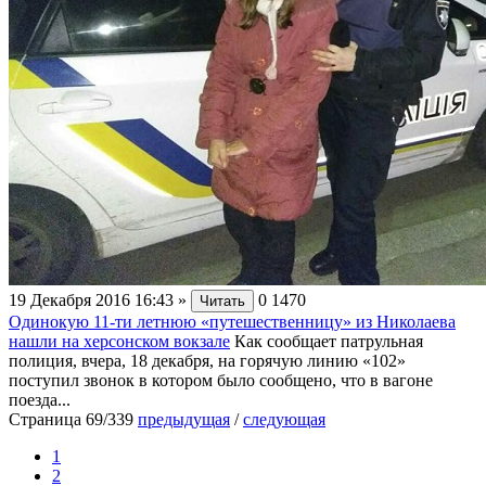
19 Декабря 2016 16:43
»
0
1470
Читать
Одинокую 11-ти летнюю «путешественницу» из Николаева
нашли на херсонском вокзале
Как сообщает патрульная
полиция, вчера, 18 декабря, на горячую линию «102»
поступил звонок в котором было сообщено, что в вагоне
поезда...
Страница 69/339
предыдущая
/
следующая
1
2