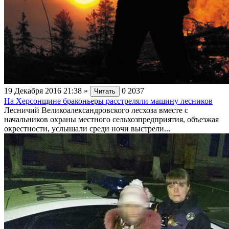
19 Декабря 2016 21:38
»
0
2037
Читать
На Херсонщине браконьеры расстреляли машину лесников
Лесничий Великоалександровского лесхоза вместе с
начальников охраны местного сельхозпредприятия, объезжая
окрестности, услышали среди ночи выстрели...