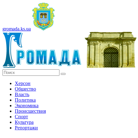
gromada.ks.ua
Херсон
Общество
Власть
Политика
Экономика
Происшествия
Спорт
Культура
Репортажи