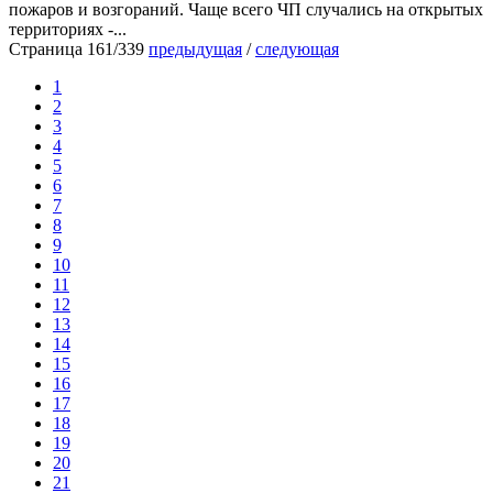
пожаров и возгораний. Чаще всего ЧП случались на открытых
территориях -...
Страница 161/339
предыдущая
/
следующая
1
2
3
4
5
6
7
8
9
10
11
12
13
14
15
16
17
18
19
20
21