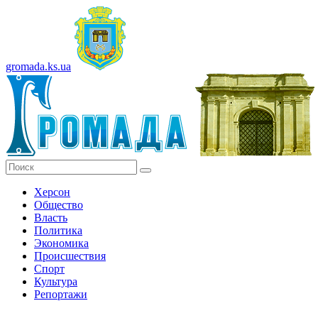
gromada.ks.ua
Херсон
Общество
Власть
Политика
Экономика
Происшествия
Спорт
Культура
Репортажи