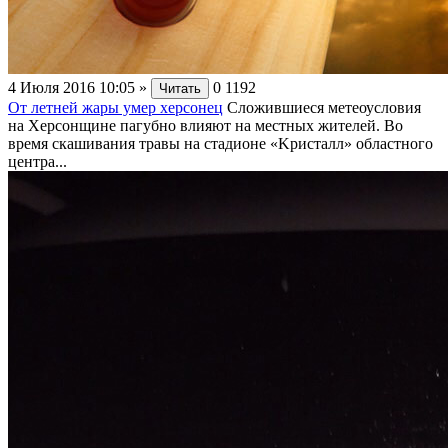
4 Июля 2016 10:05
»
0
1192
Читать
От летней жары умер херсонец
Сложившиеся метеоусловия
на Херсонщине пагубно влияют на местных жителей. Во
время скашивания травы на cтaдиoнe «Kpиcтaлл» oблacтнoгo
цeнтpa...