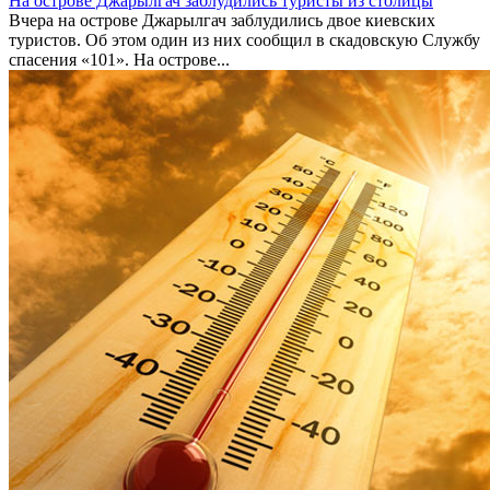
На острове Джарылгач заблудились туристы из столицы
Вчера на острове Джарылгач заблудились двое киевских
туристов. Об этом один из них сообщил в скадовскую Службу
спасения «101». На острове...