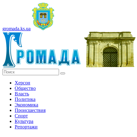
gromada.ks.ua
Херсон
Общество
Власть
Политика
Экономика
Происшествия
Спорт
Культура
Репортажи