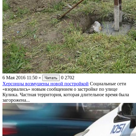
6 Мая 2016 11:50
»
0
2702
Читать
Херсонцы возмущены новой постройкой
Социальные сети
«взорвались» новым сообщением о застройке по улице
Кулика. Частная территория, которая длительное время была
загорожена...