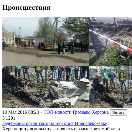
Происшествия
10 Мая 2016 08:23
»
ТОП-новости Громады Херсона
Читать
3
1291
Задержаны организаторы теракта в Новоалексеевке
Херсонщину всколыхнула новость о взрыве автомобиля в