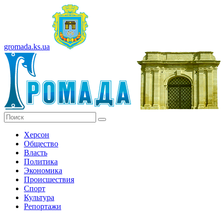
gromada.ks.ua
Херсон
Общество
Власть
Политика
Экономика
Происшествия
Спорт
Культура
Репортажи