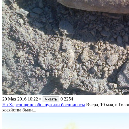
20 Мая 2016 10:22
»
0
2254
Читать
На Херсонщине обнаружили боеприпасы
Вчера, 19 мая, в Гол
хозяйства были...