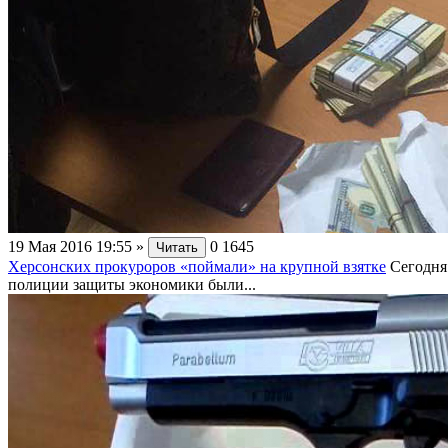
19 Мая 2016 19:55
»
0
1645
Читать
Херсонских прокуроров «поймали» на крупной взятке
Сегодня
полиции защиты экономики были...