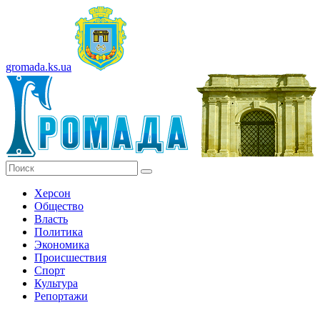
gromada.ks.ua
Херсон
Общество
Власть
Политика
Экономика
Происшествия
Спорт
Культура
Репортажи