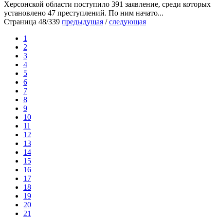
Херсонской области поступило 391 заявление, среди которых
установлено 47 преступлений. По ним начато...
Страница 48/339
предыдущая
/
следующая
1
2
3
4
5
6
7
8
9
10
11
12
13
14
15
16
17
18
19
20
21