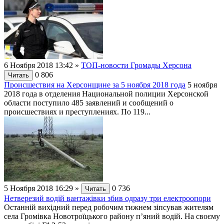
6 Ноября 2018 13:42
»
ТОП-новости Громады Херсона
0
806
Читать
Происшествия на Херсонщине за 5 ноября 2018 года
5 ноября
2018 года в отделения Национальной полиции Херсонской
области поступило 485 заявлений и сообщений о
происшествиях и преступлениях. По 119...
5 Ноября 2018 16:29
»
0
736
Читать
Нетверезий водій вантажівки збив одразу три електроопори
Останній вихідний перед робочим тижнем зіпсував жителям
села Громівка Новотроїцького району п’яний водій. На своєму