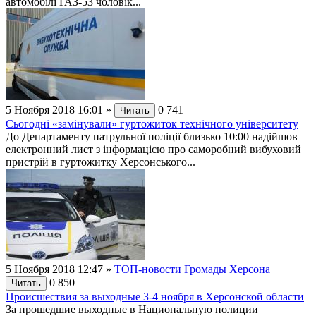
автомобілі ГАЗ-53 чоловік...
5 Ноября 2018 16:01
»
0
741
Читать
Сьогодні «замінували» гуртожиток технічного університету
До Департаменту патрульної поліції близько 10:00 надійшов
електронний лист з інформацією про саморобний вибуховий
пристрій в гуртожитку Херсонського...
5 Ноября 2018 12:47
»
ТОП-новости Громады Херсона
0
850
Читать
Происшествия за выходные 3-4 ноября в Херсонской области
За прошедшие выходные в Национальную полиции