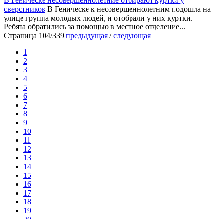
В Геническе несовершеннолетние отбирают куртки у
сверстников
В Геническе к несовершеннолетним подошла на
улице группа молодых людей, и отобрали у них куртки.
Ребята обратились за помощью в местное отделение...
Страница 104/339
предыдущая
/
следующая
1
2
3
4
5
6
7
8
9
10
11
12
13
14
15
16
17
18
19