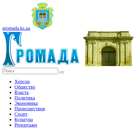
gromada.ks.ua
Херсон
Общество
Власть
Политика
Экономика
Происшествия
Спорт
Культура
Репортажи